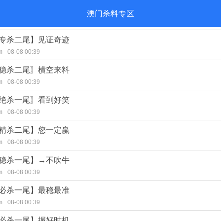
澳门杀料专区
富【专杀二尾】见证奇迹
m
08-08 00:39
星〖稳杀二尾〗横空来料
m
08-08 00:39
码〖绝杀一尾〗看到好笑
m
08-08 00:39
财【精杀二尾】您一定赢
m
08-08 00:39
牌【稳杀一尾】→不吹牛
m
08-08 00:39
造【必杀一尾】最稳最准
m
08-08 00:39
级【必杀一尾】握好时机