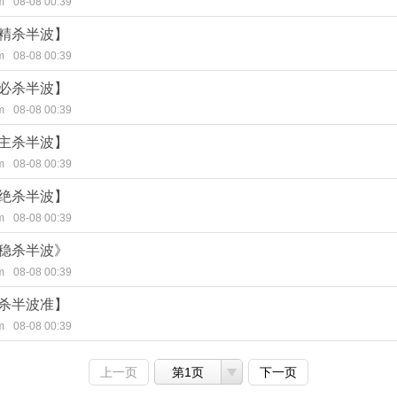
m
08-08 00:39
【精杀半波】
m
08-08 00:39
【必杀半波】
m
08-08 00:39
【主杀半波】
m
08-08 00:39
【绝杀半波】
m
08-08 00:39
《稳杀半波》
m
08-08 00:39
【杀半波准】
m
08-08 00:39
上一页
第1页
下一页